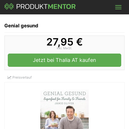
Skip
Toggl
to
navig
main
content
Genial gesund
27,95 €
inkl. MwSt.
Jetzt bei Thalia AT kaufen
Preisverlauf