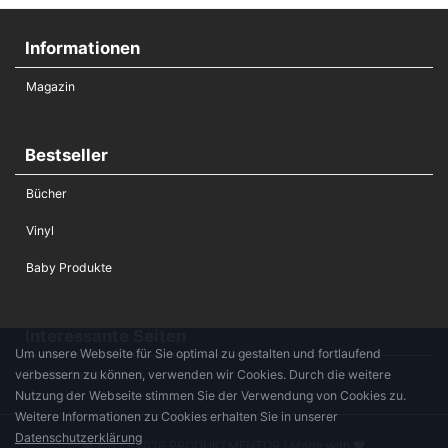
Informationen
Magazin
Bestseller
Bücher
Vinyl
Baby Produkte
Interessante Seiten
Um unsere Webseite für Sie optimal zu gestalten und fortlaufend
verbessern zu können, verwenden wir Cookies. Durch die weitere
Die Hochzeitsliste
Nutzung der Webseite stimmen Sie der Verwendung von Cookies zu.
Weitere Informationen zu Cookies erhalten Sie in unserer
Datenschutzerklärung
© 2017 - 2026 PRODUKTMENTOR | Made with ♥