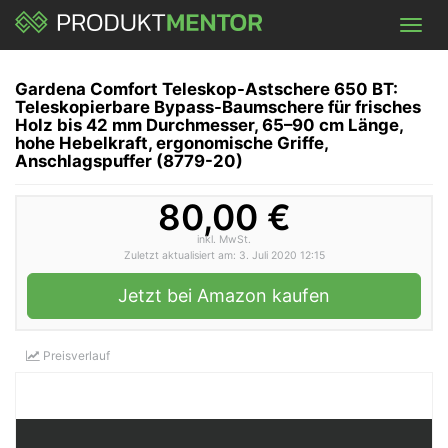
Skip
Toggl
to
navig
main
content
Gardena Comfort Teleskop-Astschere 650 BT:
Teleskopierbare Bypass-Baumschere für frisches
Holz bis 42 mm Durchmesser, 65–90 cm Länge,
hohe Hebelkraft, ergonomische Griffe,
Anschlagspuffer (8779-20)
80,00 €
inkl. MwSt.
Zuletzt aktualisiert am: 3. Juli 2020 12:15
Jetzt bei Amazon kaufen
Preisverlauf