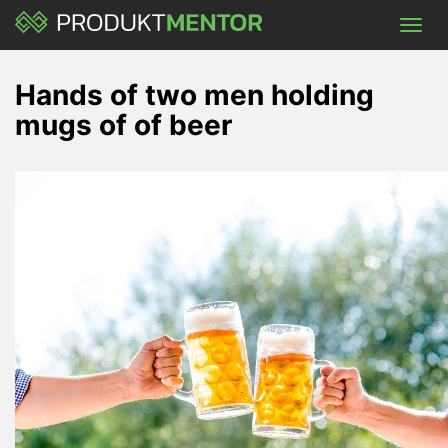
Skip
Toggl
to
navig
main
content
Hands of two men holding
mugs of of beer