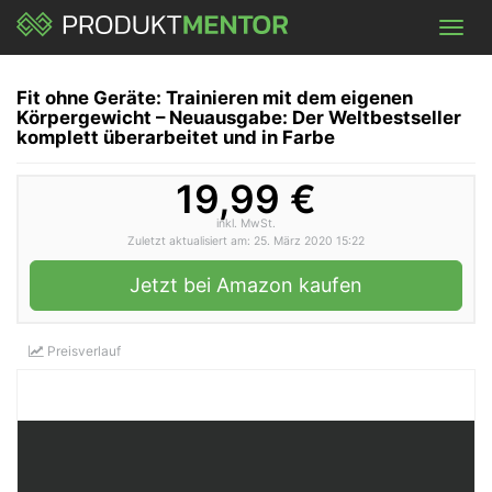
Skip
Toggl
to
navig
main
content
Fit ohne Geräte: Trainieren mit dem eigenen
Körpergewicht – Neuausgabe: Der Weltbestseller
komplett überarbeitet und in Farbe
19,99 €
inkl. MwSt.
Zuletzt aktualisiert am: 25. März 2020 15:22
Jetzt bei Amazon kaufen
Preisverlauf