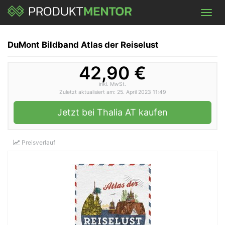
Skip
Toggl
to
navig
main
content
DuMont Bildband Atlas der Reiselust
42,90 €
inkl. MwSt.
Zuletzt aktualisiert am: 25. April 2023 11:49
Jetzt bei Thalia AT kaufen
Preisverlauf