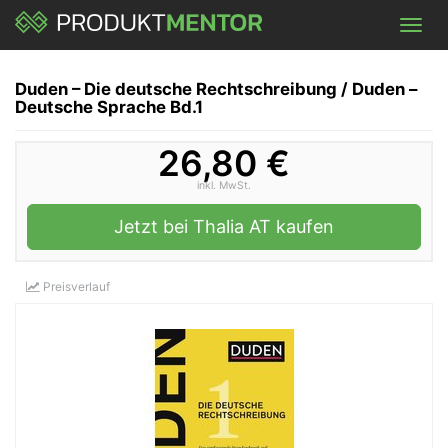
Skip
Toggl
to
navig
main
content
Duden – Die deutsche Rechtschreibung / Duden –
Deutsche Sprache Bd.1
26,80 €
inkl. MwSt.
Jetzt bei Thalia AT kaufen
Preisverlauf