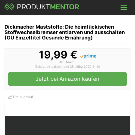
Skip
Toggl
to
navig
main
content
Dickmacher Maststoffe: Die heimtückischen
Stoffwechselbremser entlarven und ausschalten
(GU Einzeltitel Gesunde Ernährung)
19,99 €
inkl. MwSt.
Zuletzt aktualisiert am: 25. März 2020 11:14
Jetzt bei Amazon kaufen
Preisverlauf