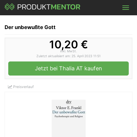
Skip
Toggl
to
navig
main
content
Der unbewußte Gott
10,20 €
inkl. MwSt.
Zuletzt aktualisiert am: 25. April 2023 11:51
Jetzt bei Thalia AT kaufen
Preisverlauf