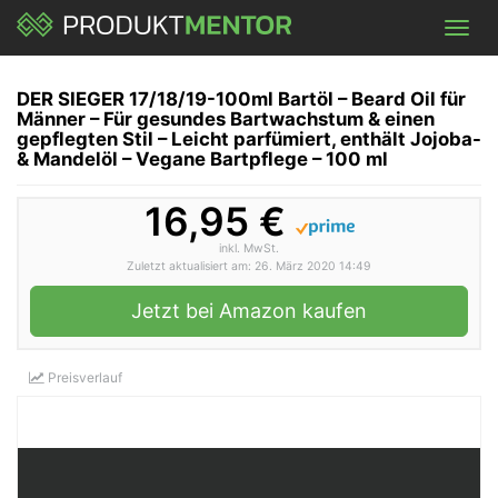
Skip
Toggl
to
navig
main
content
DER SIEGER 17/18/19-100ml Bartöl – Beard Oil für
Männer – Für gesundes Bartwachstum & einen
gepflegten Stil – Leicht parfümiert, enthält Jojoba-
& Mandelöl – Vegane Bartpflege – 100 ml
16,95 €
inkl. MwSt.
Zuletzt aktualisiert am: 26. März 2020 14:49
Jetzt bei Amazon kaufen
Preisverlauf