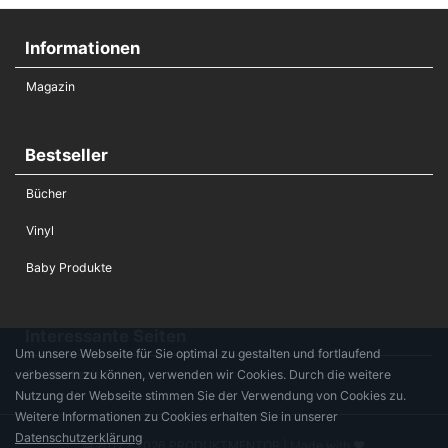
Informationen
Magazin
Bestseller
Bücher
Vinyl
Baby Produkte
Interessante Seiten
Um unsere Webseite für Sie optimal zu gestalten und fortlaufend
verbessern zu können, verwenden wir Cookies. Durch die weitere
Die Hochzeitsliste
Nutzung der Webseite stimmen Sie der Verwendung von Cookies zu.
Weitere Informationen zu Cookies erhalten Sie in unserer
Datenschutzerklärung
© 2017 - 2026 PRODUKTMENTOR | Made with ♥