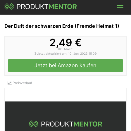
Skip
Toggl
to
navig
main
content
Der Duft der schwarzen Erde (Fremde Heimat 1)
2,49 €
inkl. MwSt.
Zuletzt aktualisiert am: 10. Juni 2023 15:09
Jetzt bei Amazon kaufen
Preisverlauf