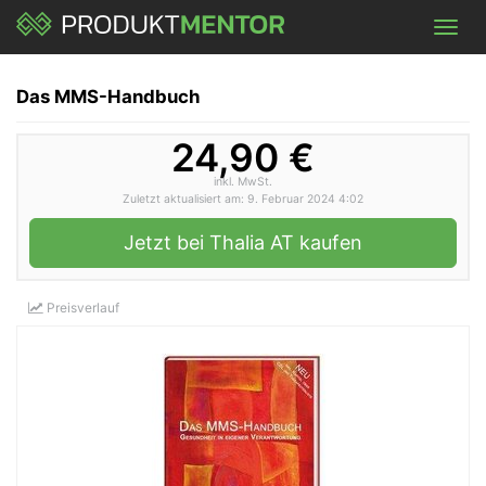
Skip
Toggl
to
navig
main
content
Das MMS-Handbuch
24,90 €
inkl. MwSt.
Zuletzt aktualisiert am: 9. Februar 2024 4:02
Jetzt bei Thalia AT kaufen
Preisverlauf