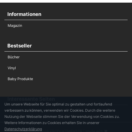
Informationen
Magazin
Bestseller
Bücher
Vinyl
Baby Produkte
Interessante Seiten
Um unsere Webseite für Sie optimal zu gestalten und fortlaufend
verbessern zu können, verwenden wir Cookies. Durch die weitere
Die Hochzeitsliste
Nutzung der Webseite stimmen Sie der Verwendung von Cookies zu.
Weitere Informationen zu Cookies erhalten Sie in unserer
Datenschutzerklärung
© 2017 - 2026 PRODUKTMENTOR | Made with ♥