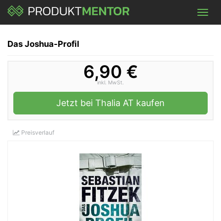
Skip
Toggl
to
navig
main
content
Das Joshua-Profil
6,90 €
inkl. MwSt.
Jetzt bei Thalia AT kaufen
Preisverlauf