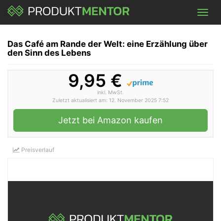
Skip
Toggl
to
navig
main
content
Das Café am Rande der Welt: eine Erzählung über
den Sinn des Lebens
9,95 €
inkl. MwSt.
Zuletzt aktualisiert am: 12. November 2025 7:52
Jetzt bei Amazon kaufen
Preisverlauf