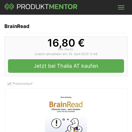
Skip
Toggl
to
navig
main
content
BrainRead
16,80 €
inkl. MwSt.
Zuletzt aktualisiert am: 25. April 2023 11:48
Jetzt bei Thalia AT kaufen
Preisverlauf