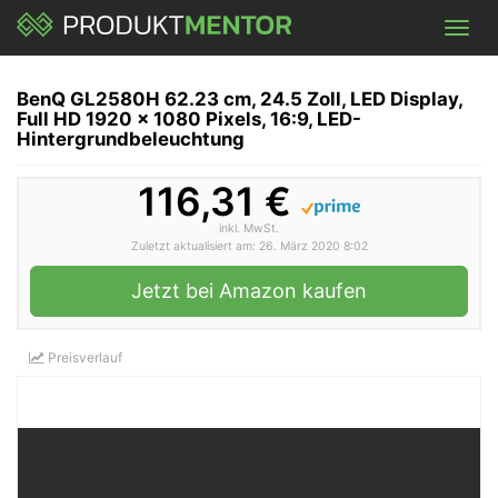
Skip
Toggl
to
navig
main
content
BenQ GL2580H 62.23 cm, 24.5 Zoll, LED Display,
Full HD 1920 x 1080 Pixels, 16:9, LED-
Hintergrundbeleuchtung
116,31 €
inkl. MwSt.
Zuletzt aktualisiert am: 26. März 2020 8:02
Jetzt bei Amazon kaufen
Preisverlauf