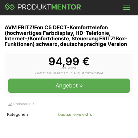
Skip
Toggl
to
navig
main
content
AVM FRITZ!Fon C5 DECT-Komforttelefon
(hochwertiges Farbdisplay, HD-Telefonie,
Internet-/Komfortdienste, Steuerung FRITZ!Box-
Funktionen) schwarz, deutschsprachige Version
94,99 €
inkl. MwSt.
Zuletzt aktualisiert am: 7. August 2026 20:44
Angebot
Preisverlauf
Kategorien
bestseller-elektro