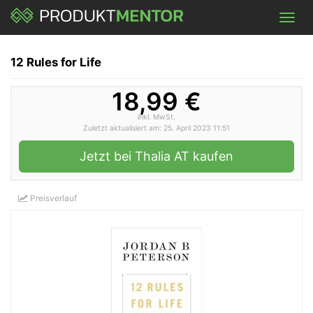
Skip
Toggl
to
navig
main
content
12 Rules for Life
18,99 €
inkl. MwSt.
Zuletzt aktualisiert am: 25. April 2023 11:51
Jetzt bei Thalia AT kaufen
Preisverlauf