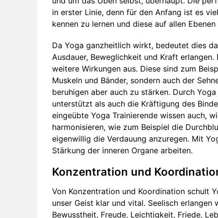
und um das Üben selbst, überhaupt. Die perf
in erster Linie, denn für den Anfang ist es vi
kennen zu lernen und diese auf allen Ebene
Da Yoga ganzheitlich wirkt, bedeutet dies das
Ausdauer, Beweglichkeit und Kraft erlangen.
weitere Wirkungen aus. Diese sind zum Beisp
Muskeln und Bänder, sondern auch der Sehnen
beruhigen aber auch zu stärken. Durch Yoga k
unterstützt als auch die Kräftigung des Bin
eingeübte Yoga Trainierende wissen auch, wi
harmonisieren, wie zum Beispiel die Durchbl
eigenwillig die Verdauung anzuregen. Mit Y
Stärkung der inneren Organe arbeiten.
Konzentration und Koordinatio
Von Konzentration und Koordination schult Yo
unser Geist klar und vital. Seelisch erlangen
Bewusstheit, Freude, Leichtigkeit, Friede, L