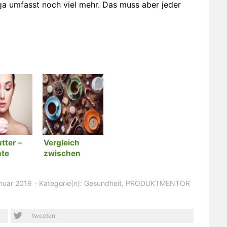
ga umfasst noch viel mehr. Das muss aber jeder
tter –
Vergleich
hte
zwischen
önner für
Kaffee und Tee
rper
nuar 2019
Kategorie(n):
Gesundheit
,
PRODUKTMENTOR
tweeten