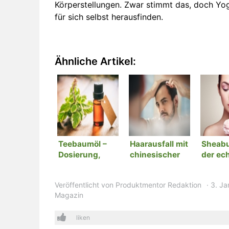
Körperstellungen. Zwar stimmt das, doch Yo
für sich selbst herausfinden.
Ähnliche Artikel:
Teebaumöl –
Haarausfall mit
Sheabu
Dosierung,
chinesischer
der ec
Wirkung und
Medizin
Allesk
Anwendung
behandeln
den Kö
Veröffentlicht von
Produktmentor Redaktion
3. Ja
Magazin
liken