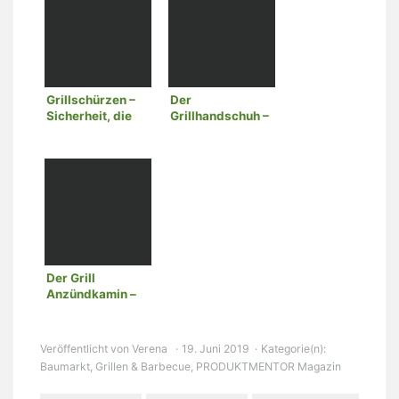
Grillschürzen –
Der
Sicherheit, die
Grillhandschuh –
auch optisch
Schutz vor zu
überzeugt
hoher Hitze
Der Grill
Anzündkamin –
einfach, schnell
und komfortabel
Veröffentlicht von
Verena
19. Juni 2019
Kategorie(n):
Baumarkt
,
Grillen & Barbecue
,
PRODUKTMENTOR Magazin