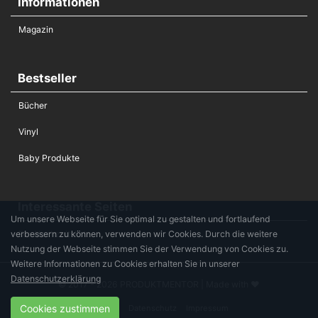
Informationen
Magazin
Bestseller
Bücher
Vinyl
Baby Produkte
Interessante Seiten
Um unsere Webseite für Sie optimal zu gestalten und fortlaufend
verbessern zu können, verwenden wir Cookies. Durch die weitere
Die Hochzeitsliste
Nutzung der Webseite stimmen Sie der Verwendung von Cookies zu.
Weitere Informationen zu Cookies erhalten Sie in unserer
Datenschutzerklärung
© 2017 - 2026 PRODUKTMENTOR | Made with ♥
Cookies zustimmen
Kontakt
Datenschutz
Impressum