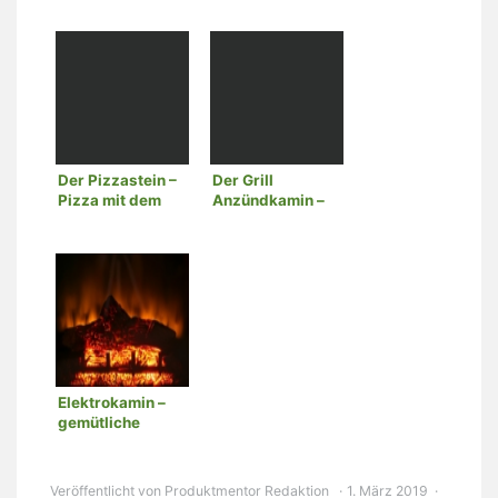
Der Pizzastein –
Der Grill
Pizza mit dem
Anzündkamin –
Grill zubereiten
einfach, schnell
und komfortabel
Elektrokamin –
gemütliche
Kaminwärme auf
Knopfdruck
Veröffentlicht von
Produktmentor Redaktion
1. März 2019