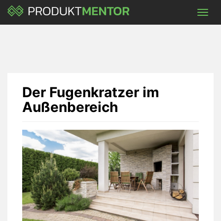
Skip
Toggl
to
navig
main
content
Der Fugenkratzer im
Außenbereich