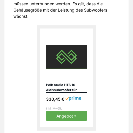
müssen unterbunden werden. Es gilt, dass die
Gehäusegröße mit der Leistung des Subwoofers
wächst.
Polk Audio HTS 10
Aktivsubwoofer für
Heimkino Soundsysteme
330,45 €
und Musik, 10″ Bass Box,
200 Watt
inkl. MwSt.
Angebot