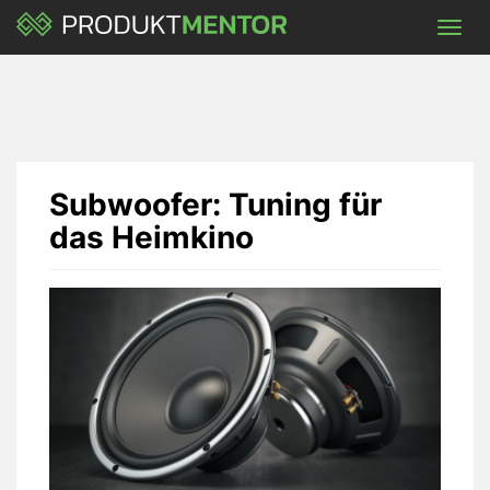
Skip
Toggl
to
navig
main
content
Subwoofer: Tuning für
das Heimkino