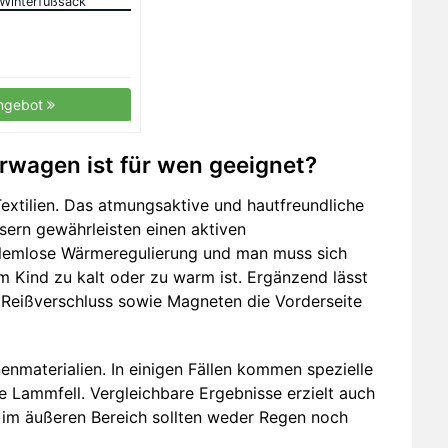
Winterfußsack
schelsack Babydecke
hließbarer Kopfteil
ngebot
rwagen ist für wen geeignet?
xtilien. Das atmungsaktive und hautfreundliche
sern gewährleisten einen aktiven
oblemlose Wärmeregulierung und man muss sich
 Kind zu kalt oder zu warm ist. Ergänzend lässt
Reißverschluss sowie Magneten die Vorderseite
nmaterialien. In einigen Fällen kommen spezielle
 Lammfell. Vergleichbare Ergebnisse erzielt auch
n im äußeren Bereich sollten weder Regen noch