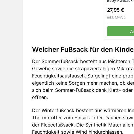
Baby Fußsack 
Babyschale Ku
27,95 €
waschbar versc
inkl. MwSt.
A
Welcher Fußsack für den Kinde
Der Sommerfußsack besteht aus leichteren Te
Gewebe sowie die strapazierfähigen Mikrofa
Feuchtigkeitsaustausch. So gelingt eine pr
eigentlich keine Sorgen mehr machen, ob dem
sich beim Sommer-Fußsack dank Klett- oder 
öffnen.
Der Winterfußsack besteht aus wärmeren Inne
Thermofutter zum Einsatz oder Daunen sowie
der Fleecefußsack. Die Synthetik-Materialie
Feuchtigkeit sowie Wind hindurchlassen.