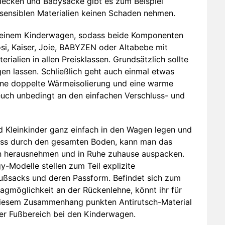
decken und Babysäcke gibt es zum Beispiel
l sensiblen Materialien keinen Schaden nehmen.
 einem Kinderwagen, sodass beide Komponenten
si, Kaiser, Joie, BABYZEN oder Altabebe mit
lien in allen Preisklassen. Grundsätzlich sollte
en lassen. Schließlich geht auch einmal etwas
ine doppelte Wärmeisolierung und eine warme
t euch unbedingt an den einfachen Verschluss- und
 Kleinkinder ganz einfach in den Wagen legen und
uss durch den gesamten Boden, kann man das
 herausnehmen und in Ruhe zuhause auspacken.
-Modelle stellen zum Teil explizite
Fußsacks und deren Passform. Befindet sich zum
lagmöglichkeit an der Rückenlehne, könnt ihr für
 diesem Zusammenhang punkten Antirutsch-Material
rer Fußbereich bei den Kinderwagen.