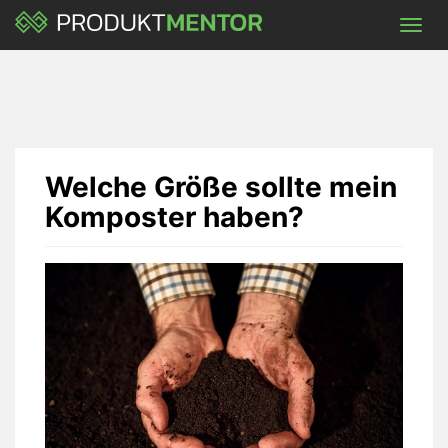
Skip
Toggl
to
navig
main
content
Welche Größe sollte mein
Komposter haben?