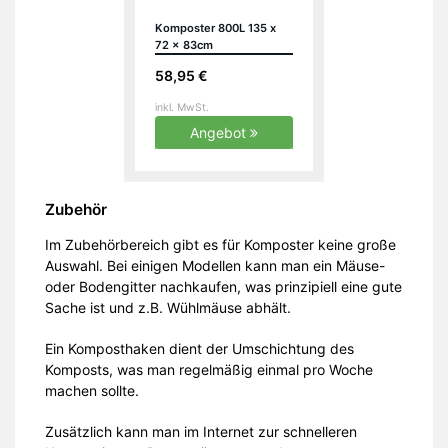
Komposter 800L 135 x
72 x 83cm
witterungsbeständig
58,95 €
Deckel klappbar
Gartenkomposter
inkl. MwSt.
Thermokomposter
Schnellkomposter
Angebot
Zubehör
Im Zubehörbereich gibt es für Komposter keine große
Auswahl. Bei einigen Modellen kann man ein Mäuse-
oder Bodengitter nachkaufen, was prinzipiell eine gute
Sache ist und z.B. Wühlmäuse abhält.
Ein Komposthaken dient der Umschichtung des
Komposts, was man regelmäßig einmal pro Woche
machen sollte.
Zusätzlich kann man im Internet zur schnelleren