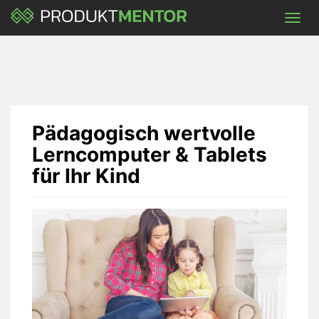
Skip
Toggl
to
navig
main
content
Pädagogisch wertvolle
Lerncomputer & Tablets
für Ihr Kind