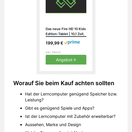
Das neue Fire HD 10 Kids
Edition-Tablet | 10,1 Zoll,
1080p Full HD-Display,
199,99 €
32 GB, blaue
kindgerechte Hülle
inkl. MwSt.
Angebot
Worauf Sie beim Kauf achten sollten
Hat der Lerncomputer genügend Speicher bzw.
Leistung?
Gibt es genügend Spiele und Apps?
Ist der Lerncomputer mit Zubehör erweiterbar?
Aussehen, Marke und Design