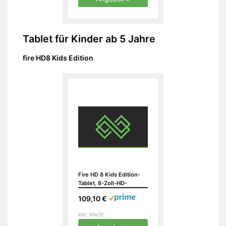
Tablet
für Kinder ab 5 Jahre
fire HD8 Kids Edition
Fire HD 8 Kids Edition-
Tablet, 8-Zoll-HD-
Display, 32 GB, blaue
109,10 €
kindgerechte Hülle
inkl. MwSt.