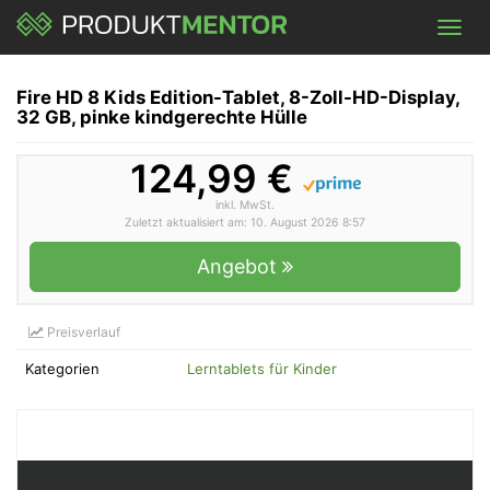
Skip
Toggl
to
navig
main
content
Fire HD 8 Kids Edition-Tablet, 8-Zoll-HD-Display,
32 GB, pinke kindgerechte Hülle
124,99 €
inkl. MwSt.
Zuletzt aktualisiert am: 10. August 2026 8:57
Angebot
Preisverlauf
Kategorien
Lerntablets für Kinder