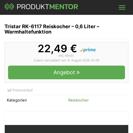
Skip
Toggl
to
navig
main
content
Tristar RK-6117 Reiskocher – 0,6 Liter –
Warmhaltefunktion
22,49 €
inkl. MwSt.
Zuletzt aktualisiert am: 8. August 2026 20:59
Angebot
Preisverlauf
Kategorien
Reiskocher