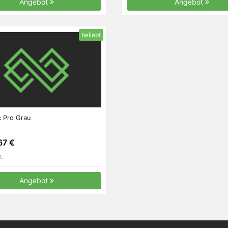
Angebot
Angebot
beliebt
c Pro Grau
67 €
t.
Angebot