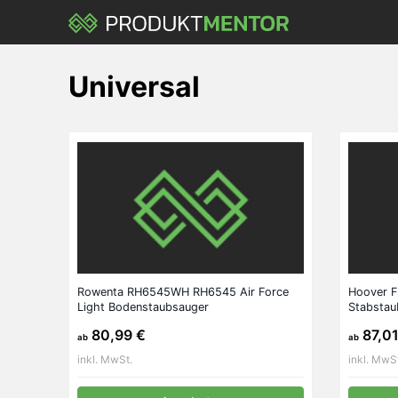
Skip
to
main
content
Universal
Rowenta RH6545WH RH6545 Air Force
Hoover F
Light Bodenstaubsauger
Stabstau
Laufzeit,
80,99 €
87,0
Grau
ab
ab
inkl. MwSt.
inkl. MwS