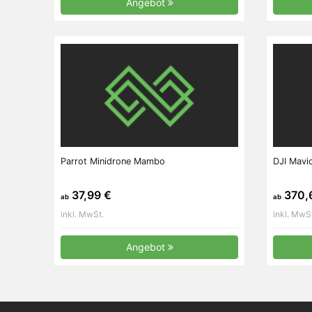
Angebot
Parrot Minidrone Mambo
DJI Mavi
37,99 €
370,
ab
ab
inkl. MwSt.
inkl. MwS
Angebot