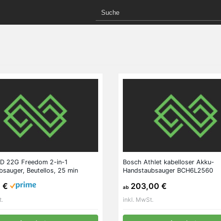
D 22G Freedom 2-in-1
Bosch Athlet kabelloser Akku-
bsauger, Beutellos, 25 min
Handstaubsauger BCH6L2560
 22 V Lithium-Ionen-Akkus, Perl-
1 €
203,00 €
ab
t.
inkl. MwSt.