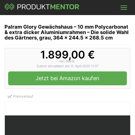
Skip
Toggl
to
navig
main
content
Palram Glory Gewächshaus – 10 mm Polycarbonat
& extra dicker Aluminiumrahmen – Die solide Wahl
des Gärtners, grau, 364 x 244.5 x 268.5 cm
1.899,00 €
inkl. MwSt.
Zuletzt aktualisiert am: 6. April 2020 11:57
Jetzt bei Amazon kaufen
Preisverlauf