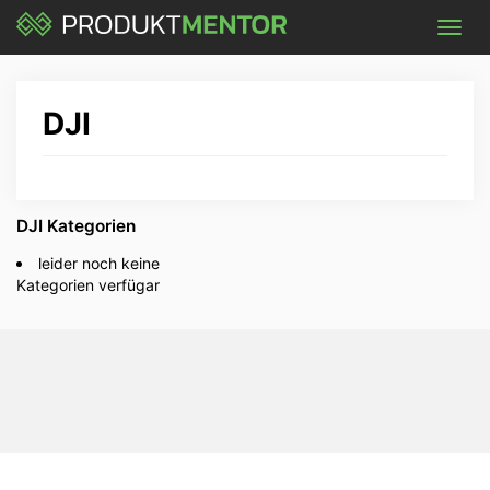
Skip
Toggl
to
navig
main
content
DJI
DJI Kategorien
leider noch keine
Kategorien verfügar