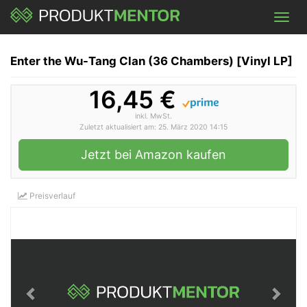
Skip
Toggl
to
navig
main
content
Enter the Wu-Tang Clan (36 Chambers) [Vinyl LP]
16,45 €
inkl. MwSt.
Zuletzt aktualisiert am: 25. März 2020 14:15
Jetzt bei Amazon kaufen
Preisverlauf