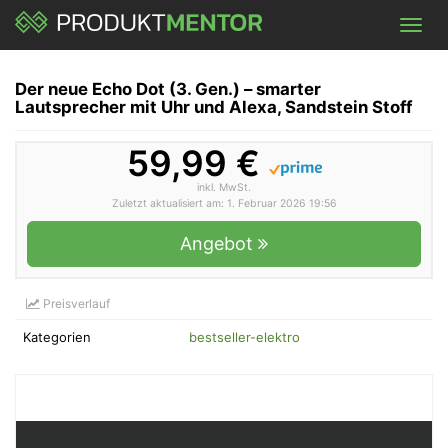
Skip
Toggl
to
navig
main
content
Der neue Echo Dot (3. Gen.) – smarter
Lautsprecher mit Uhr und Alexa, Sandstein Stoff
59,99 €
inkl. MwSt.
Zuletzt aktualisiert am: 1. Februar 2026 19:56
Angebot
Preisverlauf
Kategorien
bestseller-elektro