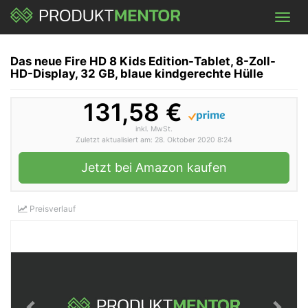
Skip
Toggl
to
navig
main
content
Das neue Fire HD 8 Kids Edition-Tablet, 8-Zoll-
HD-Display, 32 GB, blaue kindgerechte Hülle
131,58 €
inkl. MwSt.
Zuletzt aktualisiert am: 28. Oktober 2020 8:24
Jetzt bei Amazon kaufen
Preisverlauf