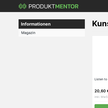
Skip
to
main
content
Kuns
Informationen
Magazin
Listen to
20,60 
inkl. MwS