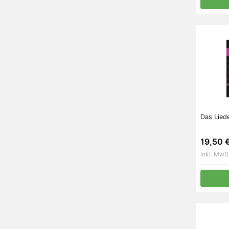
Das Lied
19,50 
inkl. MwS