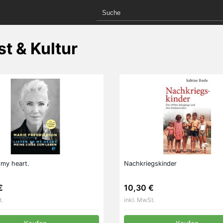
t & Kultur
 my heart.
Nachkriegskinder
€
10,30 €
t.
inkl. MwSt.