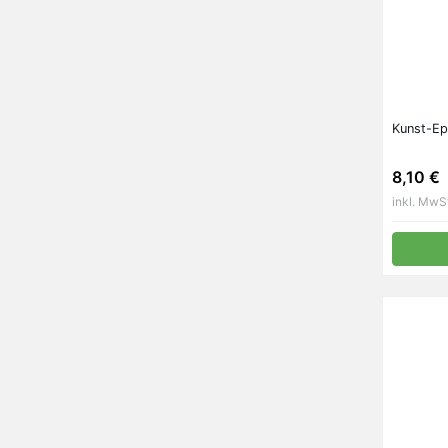
Kunst-E
8,10 €
inkl. MwS