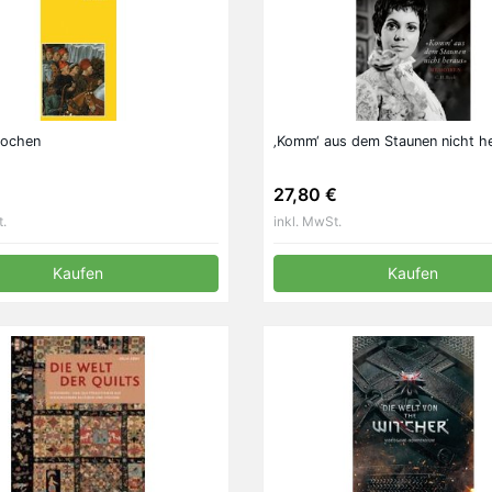
pochen
‚Komm‘ aus dem Staunen nicht he
27,80 €
t.
inkl. MwSt.
Kaufen
Kaufen