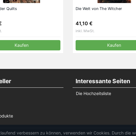
der Quilts
Die Welt von The Witcher
€
41,10 €
t.
inkl. MwSt.
Kaufen
Kaufen
ller
Interessante Seiten
Die Hochzeitsliste
odukte
rtlaufend verbessern zu können, verwenden wir Cookies. Durch die 